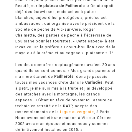
Beauté, sur
le plateau de Pailherols
.
« On attrapait
déjà des écrevisses, mais celles à pattes
blanches, aujourd’hui protégées »,
précise cet
ambassadeur, qui organise avec le président de la
Société de pêche de Vic-sur-Cère, Roger
Chalmette, des parties de pêche à l’écrevisse de
Louisiane pour les touristes.
« Cette espèce-là est
invasive. On la préfère au court-bouillon avec de la
mayo ou à la crème et au cognac
», plaisante-t-il !
Les deux compères septuagénaires avaient 20 ans
quand ils se sont connus.
« Mes grands-parents et
ma mère étaient de
Pailherols
, donc je passais
toutes mes vacances d’été dans le
Carladès
. Petit
à petit, je me suis mis à la truite et j’ai développé
des attaches avec la montagne, les
grands
espaces… C’était un rêve de revenir ici,
assure ce
technicien retraité de la RATP, adepte des
rassemblements de la
Ligue auvergnate
, à Paris.
Nous avons acheté une maison à Vic-sur-Cère en
2002 avec mon épouse et nous nous y sommes
définitivement installés en 2015.
»