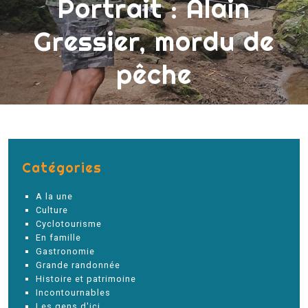
Portrait : Alain
Gressier, mordu de
pêche
Catégories
A la une
Culture
Cyclotourisme
En famille
Gastronomie
Grande randonnée
Histoire et patrimoine
Incontournables
Les gens d'ici